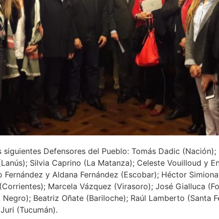
s siguientes Defensores del Pueblo: Tomás Dadic (Nación)
 (Lanús); Silvia Caprino (La Matanza); Celeste Vouilloud y E
ío Fernández y Aldana Fernández (Escobar); Héctor Simionati 
(Corrientes); Marcela Vázquez (Virasoro); José Gialluca (
o Negro); Beatriz Oñate (Bariloche); Raúl Lamberto (Santa 
 Juri (Tucumán).