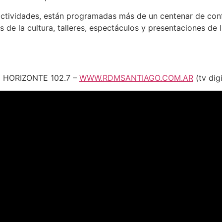
 actividades, están programadas más de un centenar de con
 de la cultura, talleres, espectáculos y presentaciones de l
 HORIZONTE 102.7 –
WWW.RDMSANTIAGO.COM.AR
(tv digi