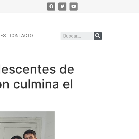
NES
CONTACTO
lescentes de
ón culmina el